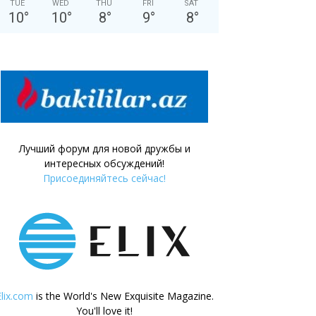
TUE
WED
THU
FRI
SAT
10
°
10
°
8
°
9
°
8
°
Лучший форум для новой дружбы и
интересных обсуждений!
Присоединяйтесь сейчас!
Elix.com
is the World's New Exquisite Magazine.
You'll love it!