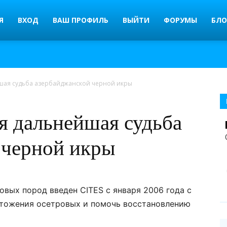
Я
ВХОД
ВАШ ПРОФИЛЬ
ВЫЙТИ
ФОРУМЫ
БЛО
шая судьба азербайджанской черной икры
я дальнейшая судьба
 черной икры
овых пород введен CITES с января 2006 года с
ичтожения осетровых и помочь восстановлению