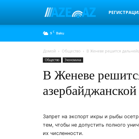
AZE.az
РЕГИСТРАЦИ
C
9
Baku
Домой
Общество
В Женеве решится дальней
Общество
Экономика
В Женеве решитс
азербайджанской
Запрет на экспорт икры и рыбы осетр
тем, чтобы не допустить полного ун
их численности.