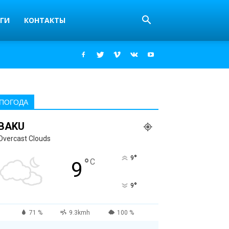
ГИ
КОНТАКТЫ
ПОГОДА
BAKU
Overcast Clouds
°
9
°
C
9
°
9
71 %
9.3kmh
100 %